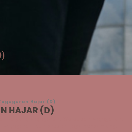
)
Keguguran Hajar (D)
N HAJAR (D)
ibu-ibu yang keguguran. Walaupun keguguran,
 keguguran itu haruslah juga berpantang.