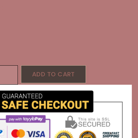
NG
NGI
ADD TO CART