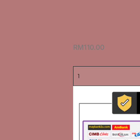
SEPANG KEDERA
DAUN SERUM
UBAT PERIUK
MINYAK TAPIL WA
RM
110.00
Set
Keguguran
Hajar
(D)
quantity