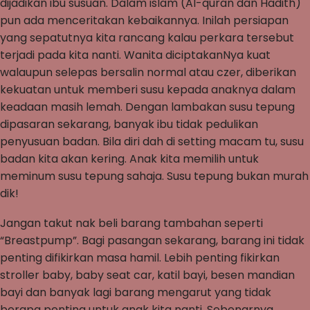
dijadikan ibu susuan. Dalam islam (Al-quran dan Hadith)
pun ada menceritakan kebaikannya. Inilah persiapan
yang sepatutnya kita rancang kalau perkara tersebut
terjadi pada kita nanti. Wanita diciptakanNya kuat
walaupun selepas bersalin normal atau czer, diberikan
kekuatan untuk memberi susu kepada anaknya dalam
keadaan masih lemah. Dengan lambakan susu tepung
dipasaran sekarang, banyak ibu tidak pedulikan
penyusuan badan. Bila diri dah di setting macam tu, susu
badan kita akan kering. Anak kita memilih untuk
meminum susu tepung sahaja. Susu tepung bukan murah
dik!
Jangan takut nak beli barang tambahan seperti
“Breastpump”. Bagi pasangan sekarang, barang ini tidak
penting difikirkan masa hamil. Lebih penting fikirkan
stroller baby, baby seat car, katil bayi, besen mandian
bayi dan banyak lagi barang mengarut yang tidak
berapa penting untuk anak kita nanti. Sebenarnya