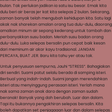
bulan. Tak perlukan jadikan ia satu isu besar. Emak kita
dulu beri air beras jer kat kita selepas 2 bulan. Sekarang,
zaman banyak telah mengubah kehidupan kita. Satu lagi
akak nak sharekan amalan orang tua dulu-dulu, diaorang
amalkan minum air sepang kederang untuk tambah dan
perbanyakkan susu badan. Meriah susu badan orang
dulu-dulu. Luka selepas bersalin pun cepat baik kesan
dari meminum air akar kayu tradisional. JANGAN
PERCAYA, BUAT JER. Baru kita tahu yer atau tak.
Untuk penyusuan sempurna, Jauhi “STRESS”. Bahagiakan
diri sendiri. Suami patut selalu berada di samping isteri.
Berbual yang indah-indah. Suami jangan merendahkan
isteri atau menyinggung perasaan isteri. Yerlah mana
nak sama zaman anak dara dengan zaman sudah
beranak! Banyak yang dah berubah. Luar dan dalam.
Tapi itu bukannya pengakhiran selepas bersalin. Kita
boleh dapatkan set penjagaaan luar dan dalam selepas