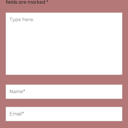
fields are marked
*
Type
here..
Name*
Email*