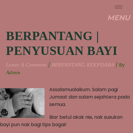
Skip
To
MENU
Content
BERPANTANG |
PENYUSUAN BAYI
/
/ By
Leave A Comment
BERPANTANG KEEPDARA
Admin
Assalamualaikum. Salam pagi
Jumaat dan salam sejahtera pada
semua.
Biar betul akak nie, nak susukan
bayi pun nak bagi tips bagai!