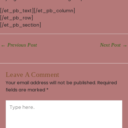
[/et_pb_text][/et_pb_column]
[/et_pb_row]
[/et_pb_section]
←
Previous Post
Next Post
→
Leave A Comment
Your email address will not be published.
Required
fields are marked
*
Type
here..