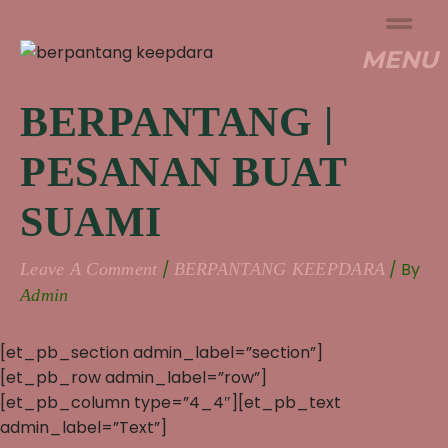
Skip
To
MENU
Content
BERPANTANG |
PESANAN BUAT
SUAMI
/
/ By
Leave A Comment
BERPANTANG KEEPDARA
Admin
[et_pb_section admin_label=”section”]
[et_pb_row admin_label=”row”]
[et_pb_column type=”4_4″][et_pb_text
admin_label=”Text”]